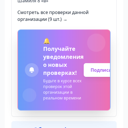
Шамиля 8 «в»
Смотреть все проверки данной
организации (9 шт.) →
🔔
Получайте
уведомления
о новых
Подписаться
проверках!
Будьте в курсе всех
проверок этой
организации в
реальном времени