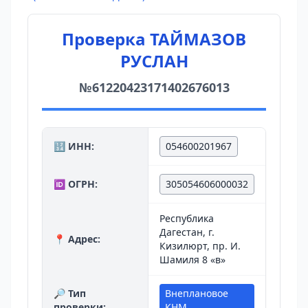
Проверка ТАЙМАЗОВ
РУСЛАН
№61220423171402676013
🔢 ИНН:
054600201967
🆔 ОГРН:
305054606000032
Республика
Дагестан, г.
📍 Адрес:
Кизилюрт, пр. И.
Шамиля 8 «в»
🔎 Тип
Внеплановое
проверки:
КНМ