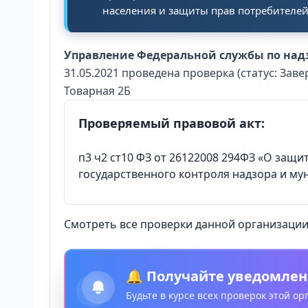
населения и защиты прав потребителей
Управление Федеральной службы по надз
31.05.2021 проведена проверка (статус: Зав
Товарная 2Б
Проверяемый правовой акт:
п3 ч2 ст10 ФЗ от 26122008 294ФЗ «О защ
государственного контроля надзора и м
Смотреть все проверки данной организации 
🔔 Получайте уведомлен
Будьте в курсе всех проверок этой о