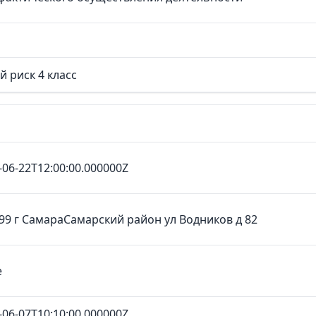
й риск 4 класс
-06-22T12:00:00.000000Z
99 г СамараСамарский район ул Водников д 82
е
-06-07T10:10:00.000000Z