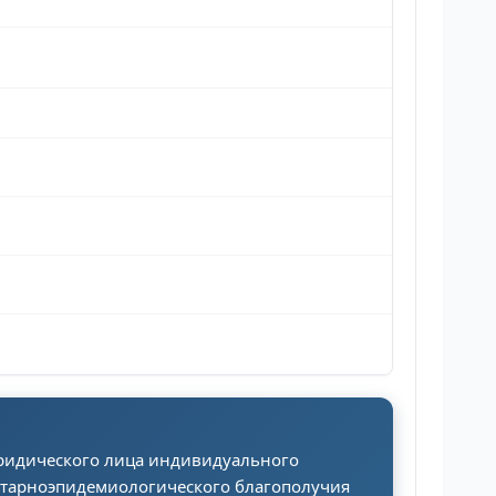
юридического лица индивидуального
итарноэпидемиологического благополучия