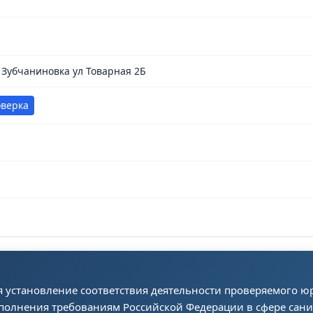
 Зубчаниновка ул Товарная 2Б
оверка
я установление соответствия деятельности проверяемого 
полнения требованиям Российской Федерации в сфере сан