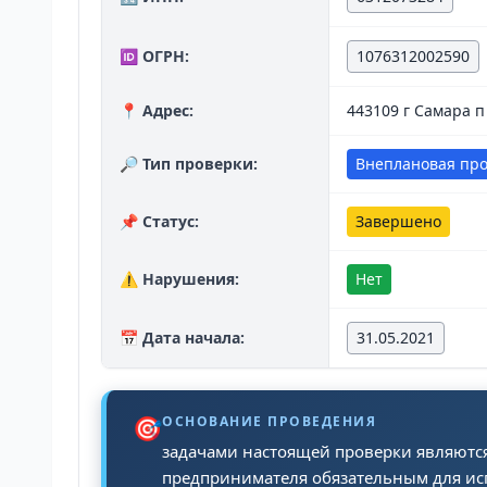
🆔 ОГРН:
1076312002590
📍 Адрес:
443109 г Самара п
🔎 Тип проверки:
Внеплановая пр
📌 Статус:
Завершено
⚠️ Нарушения:
Нет
📅 Дата начала:
31.05.2021
🎯
ОСНОВАНИЕ ПРОВЕДЕНИЯ
задачами настоящей проверки являютс
предпринимателя обязательным для ис