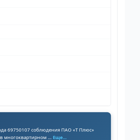
года 69750107 соблюдения ПАО «Т Плюс»
в многоквартирном ...
Еще...