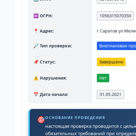
🆔 ОГРН:
1056315070350
📍 Адрес:
г Саратов ул Мели
🔎 Тип проверки:
Внеплановая пр
📌 Статус:
Завершено
⚠️ Нарушения:
Нет
📅 Дата начала:
31.05.2021
🎯
ОСНОВАНИЕ ПРОВЕДЕНИЯ
настоящая проверка проводится с цел
обязательных требований при определе