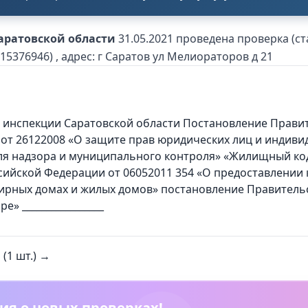
аратовской области
31.05.2021 проведена проверка (с
6946) , адрес: г Саратов ул Мелиораторов д 21
инспекции Саратовской области Постановление Правит
 от 26122008 «О защите прав юридических лиц и индив
ля надзора и муниципального контроля» «Жилищный код
ийской Федерации от 06052011 354 «О предоставлении 
рных домах и жилых домов» постановление Правительс
» _________________
(1 шт.) →
ия о новых проверках!