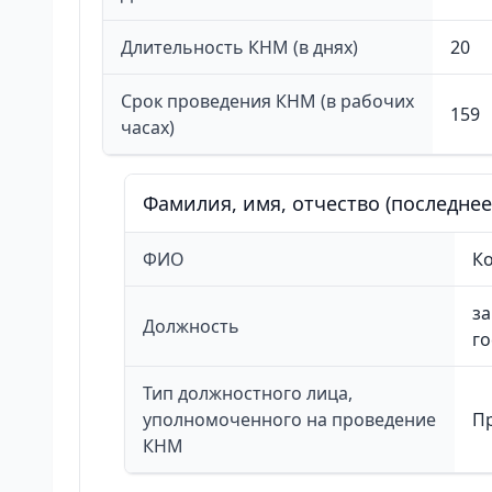
Длительность КНМ (в днях)
20
Срок проведения КНМ (в рабочих
159
часах)
Фамилия, имя, отчество (последне
ФИО
К
за
Должность
г
Тип должностного лица,
уполномоченного на проведение
П
КНМ