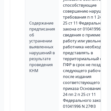
способствующие
совершению нарушени
требования п п 1 24 пп 2
Содержание
25 ст 11 Федерального
предписания
закона от 01041996 N 2
об
сведения о приеме на
устранении
работу или увольнении
выявленных
работника необходимо
нарушений в
представлять в
результате
территориальный орга
проведения
ПФР в срок не позднее
КНМ
следующего рабочего д
после издания
соответствующего
приказа Основание п п 
24 пп 2 п 25 ст 11
Федерального закона о
01041996 N 27ФЗ