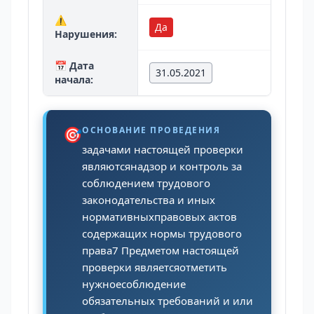
⚠️
Да
Нарушения:
📅 Дата
31.05.2021
начала:
🎯
ОСНОВАНИЕ ПРОВЕДЕНИЯ
задачами настоящей проверки
являютсянадзор и контроль за
соблюдением трудового
законодательства и иных
нормативныхправовых актов
содержащих нормы трудового
права7 Предметом настоящей
проверки являетсяотметить
нужноесоблюдение
обязательных требований и или