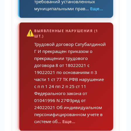
требований установленных
муниципальными прав...
Еще...
⚠️
ВЫЯВЛЕННЫЕ НАРУШЕНИЯ (1
ШТ.)
Трудовой договор Сатубалдиной
Г И прекращен приказом о
прекращении трудового
договора 8 от 18022021 с
19022021 по основаниям п 3
части 1 ст 77 ТК РФВ нарушение
с п п 1 24 пп 2 п 25 ст 11
Федерального закона от
01041996 N 27ФЗред от
24022021 Об индивидуальном
персонифицированном учете в
системе об...
Еще...