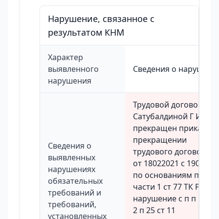
Нарушение, связанное с
результатом КНМ
Характер
выявленного
Сведения о нарушени
нарушения
Трудовой договор
Сатубалдиной Г И
прекращен приказом 
прекращении
Сведения о
трудового договора 8
выявленных
от 18022021 с 1902202
нарушениях
по основаниям п 3
обязательных
части 1 ст 77 ТК РФВ
требований и
нарушение с п п 1 24 
требований,
2 п 25 ст 11
установленных