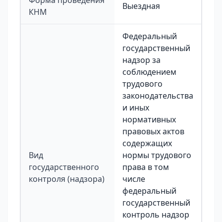
Форма проведения
Выездная
КНМ
Федеральный
государственный
надзор за
соблюдением
трудового
законодательства
и иных
нормативных
правовых актов
содержащих
Вид
нормы трудового
государственного
права в том
контроля (надзора)
числе
федеральный
государственный
контроль надзор