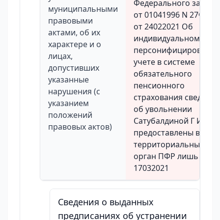
Федерального закона
муниципальными
от 01041996 N 27ФЗре
правовыми
от 24022021 Об
актами, об их
индивидуальном
характере и о
персонифицированн
лицах,
учете в системе
допустивших
обязательного
указанные
пенсионного
нарушения (с
страхования сведени
указанием
об увольнении
положений
Сатубалдиной Г И
правовых актов)
предоставлены в
территориальный
орган ПФР лишь
17032021
Сведения о выданных
предписаниях об устранении