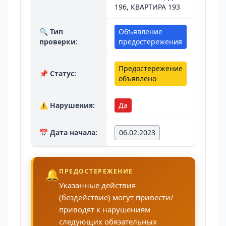
196, КВАРТИРА 193
🔍 Тип
Объявление
проверки:
предостережения
Предостережение
📌 Статус:
объявлено
⚠️ Нарушения:
Да
📅 Дата начала:
06.02.2023
🔔
ПРЕДОСТЕРЕЖЕНИЕ
Указанные действия
(бездействие) могут привести/
приводят к нарушениям
следующих обязательных