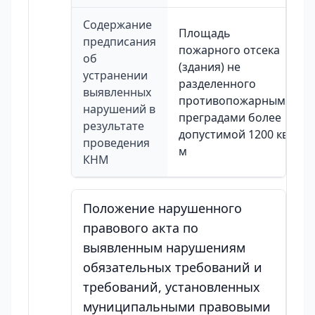
Содержание
Площадь
предписания
пожарного отсека
об
(здания) не
устранении
разделенного
выявленных
противопожарными
нарушений в
преградами более
результате
допустимой 1200 кв.
проведения
м
КНМ
Положение нарушенного
правового акта по
выявленным нарушениям
обязательных требований и
требований, установленных
муниципальными правовыми