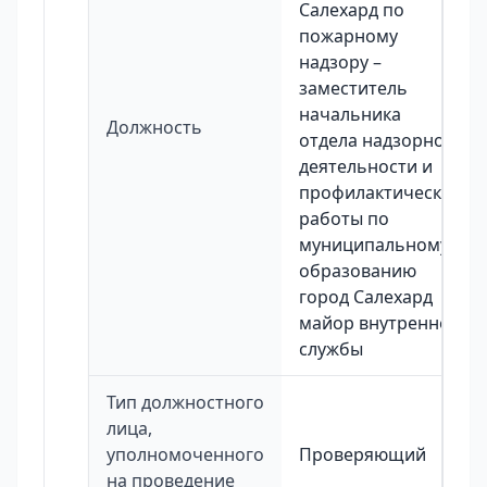
Салехард по
пожарному
надзору –
заместитель
начальника
Должность
отдела надзорной
деятельности и
профилактической
работы по
муниципальному
образованию
город Салехард
майор внутренней
службы
Тип должностного
лица,
уполномоченного
Проверяющий
на проведение