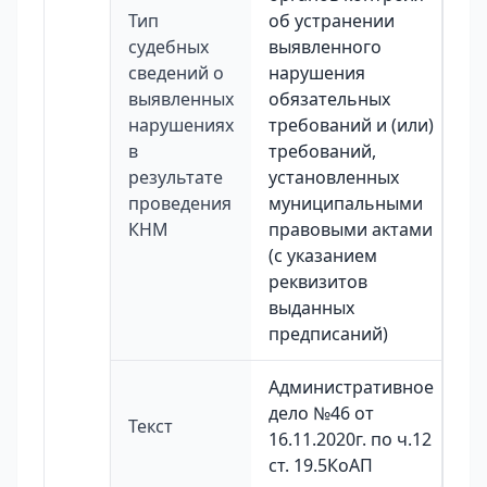
Тип
об устранении
судебных
выявленного
сведений о
нарушения
выявленных
обязательных
нарушениях
требований и (или)
в
требований,
результате
установленных
проведения
муниципальными
КНМ
правовыми актами
(с указанием
реквизитов
выданных
предписаний)
Административное
дело №46 от
Текст
16.11.2020г. по ч.12
ст. 19.5КоАП