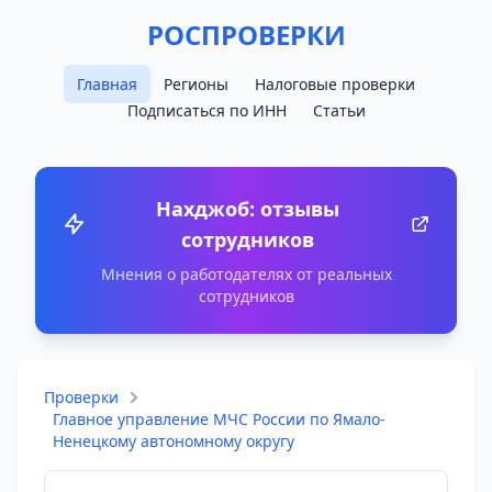
РОСПРОВЕРКИ
Главная
Регионы
Налоговые проверки
Подписаться по ИНН
Статьи
Нахджоб: отзывы
сотрудников
Мнения о работодателях от реальных
сотрудников
Проверки
Главное управление МЧС России по Ямало-
Ненецкому автономному округу