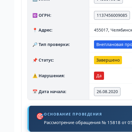
🆔 ОГРН:
1137456009085
📍 Адрес:
455017, Челябинск
🔎 Тип проверки:
Внеплановая пр
📌 Статус:
Завершено
⚠️ Нарушения:
Да
📅 Дата начала:
26.08.2020
🎯
ОСНОВАНИЕ ПРОВЕДЕНИЯ
Рассмотрение обращения № 15818 от 05