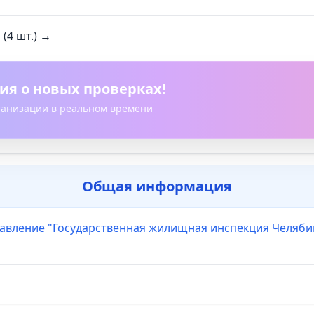
(4 шт.) →
ия о новых проверках!
рганизации в реальном времени
Общая информация
равление "Государственная жилищная инспекция Челяби