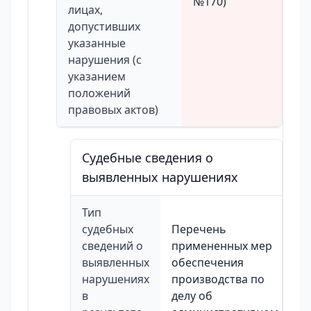
№170)
лицах,
допустивших
указанные
нарушения (с
указанием
положений
правовых актов)
Судебные сведения о
выявленных нарушениях
Тип
судебных
Перечень
сведений о
примененных мер
выявленных
обеспечения
нарушениях
производства по
в
делу об