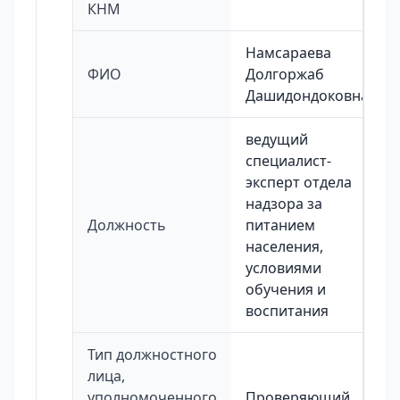
КНМ
Намсараева
ФИО
Долгоржаб
Дашидондоковна
ведущий
специалист-
эксперт отдела
надзора за
Должность
питанием
населения,
условиями
обучения и
воспитания
Тип должностного
лица,
уполномоченного
Проверяющий