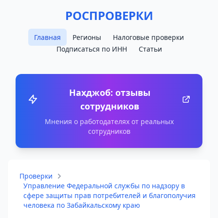
РОСПРОВЕРКИ
Главная
Регионы
Налоговые проверки
Подписаться по ИНН
Статьи
Нахджоб: отзывы
сотрудников
Мнения о работодателях от реальных
сотрудников
Проверки
Управление Федеральной службы по надзору в
сфере защиты прав потребителей и благополучия
человека по Забайкальскому краю