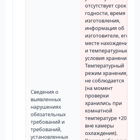
отсутствует срок
годности, время
изготовления,
информация об
изготовителе, его
месте нахождения
и температурные
условия хранения.
Температурный
режим хранения,
не соблюдается
(на момент
Сведения о
проверки
выявленных
хранились при
нарушениях
комнатной
обязательных
температуре +20 С,
требований и
вне камеры
требований,
охлаждения).
установленных