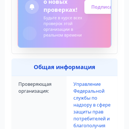
о новых
Подписаться
проверках!
Будьте в курсе всех
проверок этой
организации в
реальном времени
Общая информация
Проверяющая
Управление
организация:
Федеральной
службы по
надзору в сфере
защиты прав
потребителей и
благополучия