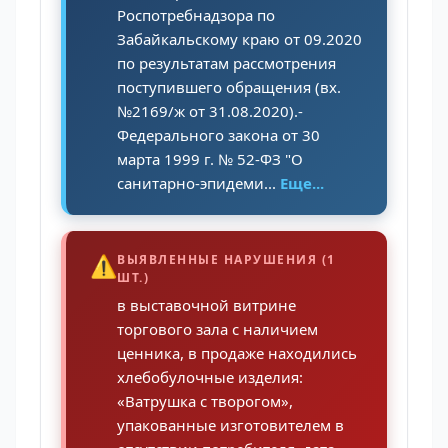
Роспотребнадзора по
Забайкальскому краю от 09.2020
по результатам рассмотрения
поступившего обращения (вх.
№2169/ж от 31.08.2020).-
Федерального закона от 30
марта 1999 г. № 52-ФЗ "О
санитарно-эпидеми...
Еще...
⚠️
ВЫЯВЛЕННЫЕ НАРУШЕНИЯ (1
ШТ.)
в выставочной витрине
торгового зала с наличием
ценника, в продаже находились
хлебобулочные изделия:
«Ватрушка с творогом»,
упакованные изготовителем в