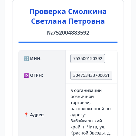
Проверка Смолкина
Светлана Петровна
№752004883592
🔢 ИНН:
753500150392
🆔 ОГРН:
304753433700051
в организации
розничной
торговли,
расположенной по
📍 Адрес:
адресу:
Забайкальский
край, г. Чита, ул.
Красной Звезды, д.