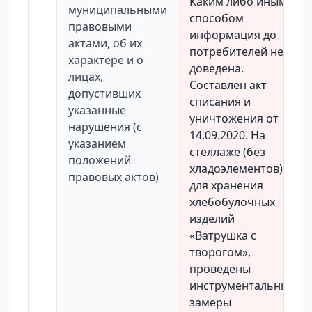
Каким либо иным
муниципальными
способом
правовыми
информация до
актами, об их
потребителей не
характере и о
доведена.
лицах,
Составлен акт
допустивших
списания и
указанные
уничтожения от
нарушения (с
14.09.2020. На
указанием
стеллаже (без
положений
хладоэлементов)
правовых актов)
для хранения
хлебобулочных
изделий
«Ватрушка с
творогом»,
проведены
инструментальные
замеры