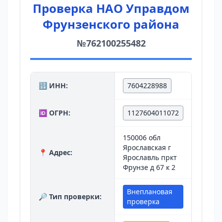
Проверка НАО Управдом
Фрунзенского района
№762100255482
🔢 ИНН:
7604228988
🆔 ОГРН:
1127604011072
150006 обл
Ярославская г
📍 Адрес:
Ярославль пркт
Фрунзе д 67 к 2
Внеплановая
🔎 Тип проверки:
проверка