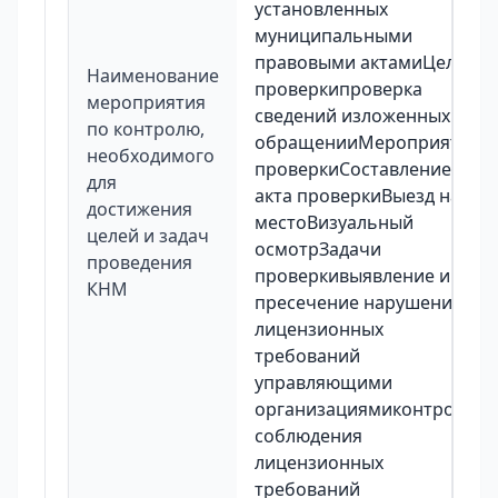
установленных
муниципальными
правовыми актамиЦель
Наименование
проверкипроверка
мероприятия
сведений изложенных в
по контролю,
обращенииМероприятия
необходимого
проверкиСоставление
для
акта проверкиВыезд на
достижения
местоВизуальный
целей и задач
осмотрЗадачи
проведения
проверкивыявление и
КНМ
пресечение нарушений
лицензионных
требований
управляющими
организациямиконтроль
соблюдения
лицензионных
требований