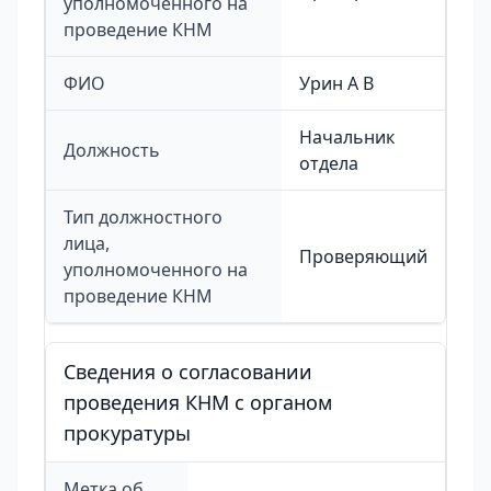
уполномоченного на
проведение КНМ
ФИО
Урин А В
Начальник
Должность
отдела
Тип должностного
лица,
Проверяющий
уполномоченного на
проведение КНМ
Сведения о согласовании
проведения КНМ с органом
прокуратуры
Метка об