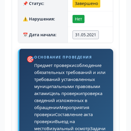
📌 Статус:
Завершено
⚠️ Нарушения:
Нет
📅 Дата начала:
31.05.2021
🎯
ОСНОВАНИЕ ПРОВЕДЕНИЯ
Предмет проверкисоблюдение
обязательных требований и или
требований установленных
муниципальными правовыми
актамиЦель проверкипроверка
сведений изложенных в
обращенииМероприятия
проверкиСоставление акта
проверкиВыезд на
местоВизуальный осмотрЗадачи