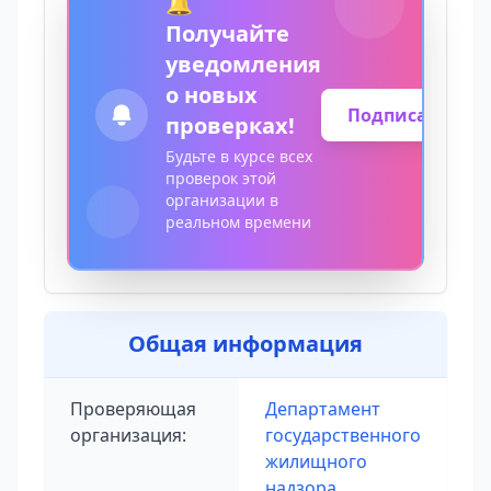
🔔
Получайте
уведомления
о новых
Подписаться
проверках!
Будьте в курсе всех
проверок этой
организации в
реальном времени
Общая информация
Проверяющая
Департамент
организация:
государственного
жилищного
надзора