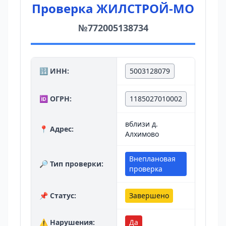
Проверка ЖИЛСТРОЙ-МО
№772005138734
🔢 ИНН:
5003128079
🆔 ОГРН:
1185027010002
вблизи д.
📍 Адрес:
Алхимово
Внеплановая
🔎 Тип проверки:
проверка
📌 Статус:
Завершено
⚠️ Нарушения:
Да