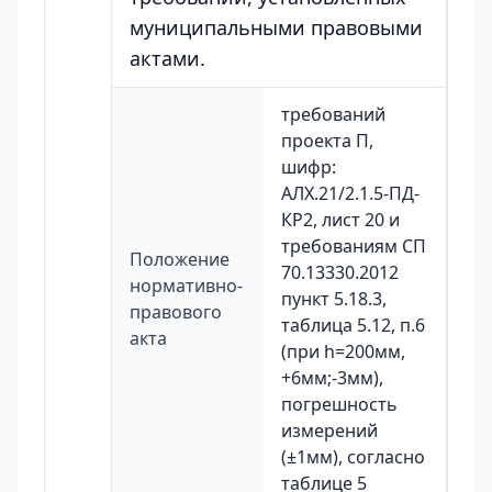
муниципальными правовыми
актами.
требований
проекта П,
шифр:
АЛХ.21/2.1.5-ПД-
КР2, лист 20 и
требованиям СП
Положение
70.13330.2012
нормативно-
пункт 5.18.3,
правового
таблица 5.12, п.6
акта
(при h=200мм,
+6мм;-3мм),
погрешность
измерений
(±1мм), согласно
таблице 5