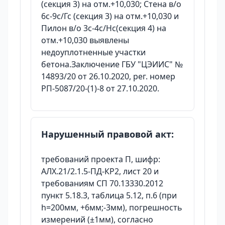
(секция 3) на отм.+10,030; Стена в/о
6с-9с/Гс (секция 3) на отм.+10,030 и
Пилон в/о 3с-4с/Нс(секция 4) на
отм.+10,030 выявлены
недоуплотненные участки
бетона.Заключение ГБУ "ЦЭИИС" №
14893/20 от 26.10.2020, рег. номер
РП-5087/20-(1)-8 от 27.10.2020.
Нарушенный правовой акт:
требований проекта П, шифр:
АЛХ.21/2.1.5-ПД-КР2, лист 20 и
требованиям СП 70.13330.2012
пункт 5.18.3, таблица 5.12, п.6 (при
h=200мм, +6мм;-3мм), погрешность
измерений (±1мм), согласно