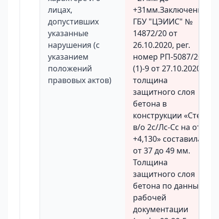
лицах,
+31мм.Заключение
допустивших
ГБУ "ЦЭИИС" №
указанные
14872/20 от
нарушения (с
26.10.2020, рег.
указанием
номер РП-5087/20-
положений
(1)-9 от 27.10.2020.
правовых актов)
толщина
защитного слоя
бетона в
конструкции «Стена
в/о 2с/Лс-Сс на отм.
+4,130» составила
от 37 до 49 мм.
Толщина
защитного слоя
бетона по данным
рабочей
документации