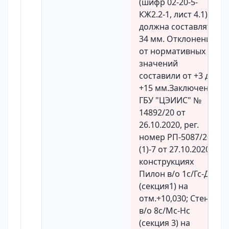
(шифр 02-20-5-
КЖ2.2-1, лист 4.1)
должна составлять
34 мм. Отклонения
от нормативных
значений
составили от +3 до
+15 мм.Заключение
ГБУ "ЦЭИИС" №
14892/20 от
26.10.2020, рег.
номер РП-5087/20-
(1)-7 от 27.10.2020. в
конструкциях
Пилон в/о 1с/Гс-Дс
(секция1) на
отм.+10,030; Стена
в/о 8с/Мс-Нс
(секция 3) на