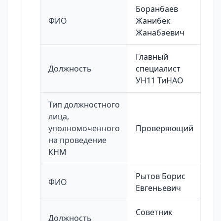
Боранбаев
ФИО
Жанибек
Жанабаевич
Главный
Должность
специалист
УН11 ТиНАО
Тип должностного
лица,
уполномоченного
Проверяющий
на проведение
КНМ
Рытов Борис
ФИО
Евгеньевич
Советник
Должность