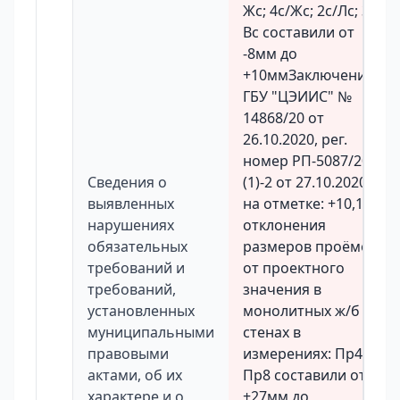
Жс; 4с/Жс; 2с/Лс; 3с/
Вс составили от
-8мм до
+10ммЗаключение
ГБУ "ЦЭИИС" №
14868/20 от
26.10.2020, рег.
номер РП-5087/20-
Сведения о
(1)-2 от 27.10.2020.
выявленных
на отметке: +10,130
нарушениях
отклонения
обязательных
размеров проёмов
требований и
от проектного
требований,
значения в
установленных
монолитных ж/б
муниципальными
стенах в
правовыми
измерениях: Пр4;
актами, об их
Пр8 составили от
характере и о
+27мм до