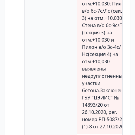
отм.+10,030; Пилон
в/о 6с-7с/Лс (секция
3) на отм.+10,030;
Стена в/о 6с-9с/Гс
(секция 3) на
отм.+10,030 и
Пилон в/о 3с-4с/
Нс(секция 4) на
отм.+10,030
выявлены
недоуплотненные
участки
бетона.Заключение
ГБУ "ЦЭИИС" №
14893/20 от
26.10.2020, рег.
номер РП-5087/20-
(1)-8 от 27.10.2020.