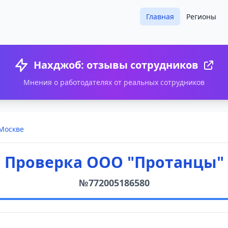
Главная
Регионы
Нахджоб: отзывы сотрудников
Мнения о работодателях от реальных сотрудников
 Москве
Проверка ООО "Протанцы"
№772005186580