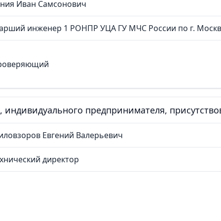
ония Иван Самсонович
арший инженер 1 РОНПР УЦА ГУ МЧС России по г. Моск
роверяющий
, индивидуального предпринимателя, присутств
иловзоров Евгений Валерьевич
хнический директор