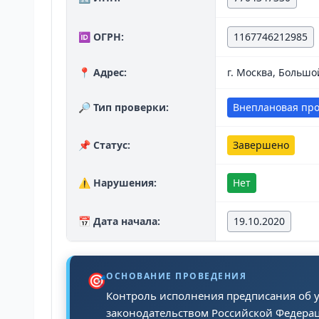
🆔 ОГРН:
1167746212985
📍 Адрес:
г. Москва, Большой
🔎 Тип проверки:
Внеплановая пр
📌 Статус:
Завершено
⚠️ Нарушения:
Нет
📅 Дата начала:
19.10.2020
🎯
ОСНОВАНИЕ ПРОВЕДЕНИЯ
Контроль исполнения предписания об у
законодательством Российской Федера