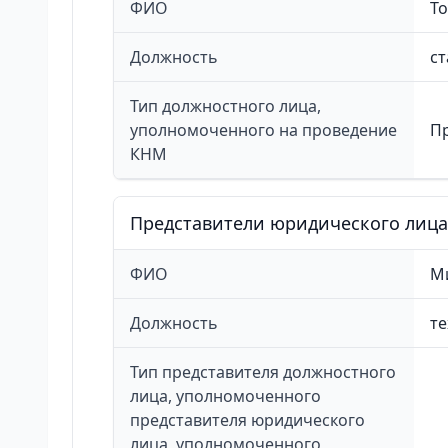
ФИО
Т
Должность
ст
Тип должностного лица,
уполномоченного на проведение
П
КНМ
Представители юридического лица
ФИО
М
Должность
те
Тип представителя должностного
лица, уполномоченного
представителя юридического
лица, уполномоченного