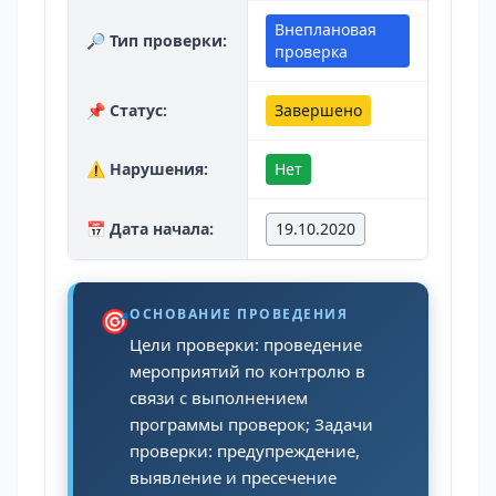
Внеплановая
🔎 Тип проверки:
проверка
📌 Статус:
Завершено
⚠️ Нарушения:
Нет
📅 Дата начала:
19.10.2020
🎯
ОСНОВАНИЕ ПРОВЕДЕНИЯ
Цели проверки: проведение
мероприятий по контролю в
связи с выполнением
программы проверок; Задачи
проверки: предупреждение,
выявление и пресечение