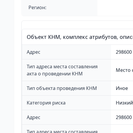
Регион:
Объект КНМ, комплекс атрибутов, опи
Адрес
298600
Тип адреса места составления
Место 
акта о проведении КНМ
Тип объекта проведения КНМ
Иное
Категория риска
Низкий 
Адрес
298600 
Тип адреса места составления