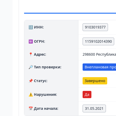
🔢 ИНН:
9103019377
🆔 ОГРН:
1159102014390
📍 Адрес:
298600 Республика
🔎 Тип проверки:
Внеплановая пр
📌 Статус:
Завершено
⚠️ Нарушения:
Да
📅 Дата начала:
31.05.2021