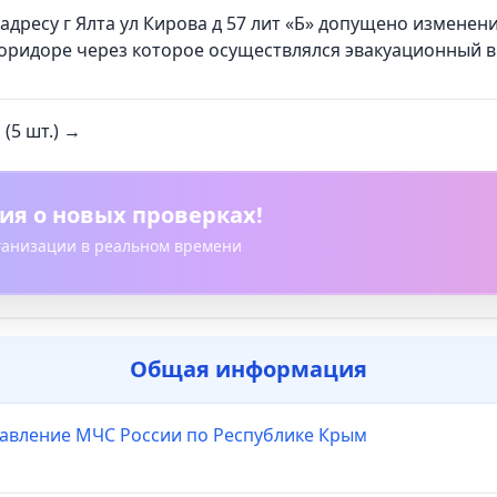
 адресу г Ялта ул Кирова д 57 лит «Б» допущено измен
оридоре через которое осуществлялся эвакуационный в
(5 шт.) →
ия о новых проверках!
рганизации в реальном времени
Общая информация
равление МЧС России по Республике Крым