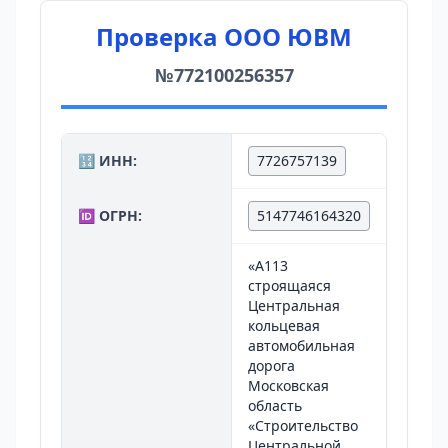
Проверка ООО ЮВМ
№772100256357
🔢 ИНН:
7726757139
🆔 ОГРН:
5147746164320
«А113
строящаяся
Центральная
кольцевая
автомобильная
дорога
Московская
область
«Строительство
Центральной