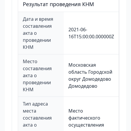
Результат проведения КНМ
Дата и время
составления
2021-06-
акта о
16T15:00:00.000000Z
проведении
КНМ
Место
Московская
составления
область Городской
акта о
округ Домодедово
проведении
Домодедово
КНМ
Тип адреса
места
Место
составления
фактического
акта о
осуществления