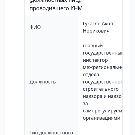
проводившего КНМ
Гукасян Акоп
ФИО
Норикович
главный
государственный
инспектор
межрегионального
отдела
Должность
государственного
строительного
надзора и надзора
за
саморегулируемыми
организациями
Тип должностного