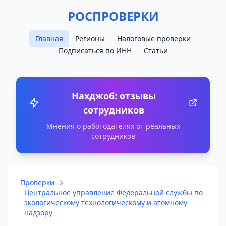
РОСПРОВЕРКИ
Главная
Регионы
Налоговые проверки
Подписаться по ИНН
Статьи
Нахджоб: отзывы
сотрудников
Мнения о работодателях от реальных
сотрудников
Проверки
Центральное управление Федеральной службы по
экологическому технологическому и атомному
надзору