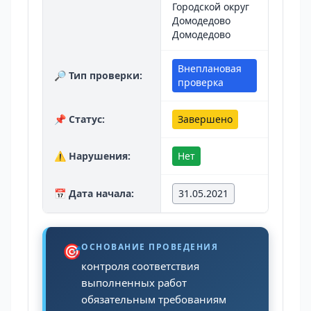
Городской округ
Домодедово
Домодедово
Внеплановая
🔎 Тип проверки:
проверка
📌 Статус:
Завершено
⚠️ Нарушения:
Нет
📅 Дата начала:
31.05.2021
🎯
ОСНОВАНИЕ ПРОВЕДЕНИЯ
контроля соответствия
выполненных работ
обязательным требованиям