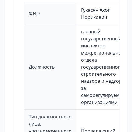
Гукасян Акоп
ФИО
Норикович
главный
государственный
инспектор
межрегионального
отдела
Должность
государственного
строительного
надзора и надзора
за
саморегулируемыми
организациями
Тип должностного
лица,
уполномоченного
Проверяющий