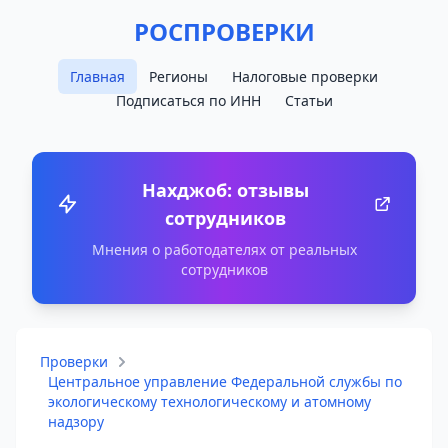
РОСПРОВЕРКИ
Главная
Регионы
Налоговые проверки
Подписаться по ИНН
Статьи
Нахджоб: отзывы
сотрудников
Мнения о работодателях от реальных
сотрудников
Проверки
Центральное управление Федеральной службы по
экологическому технологическому и атомному
надзору