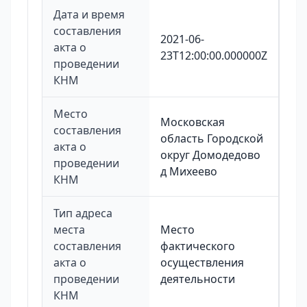
Дата и время
составления
2021-06-
акта о
23T12:00:00.000000Z
проведении
КНМ
Место
Московская
составления
область Городской
акта о
округ Домодедово
проведении
д Михеево
КНМ
Тип адреса
места
Место
составления
фактического
акта о
осуществления
проведении
деятельности
КНМ