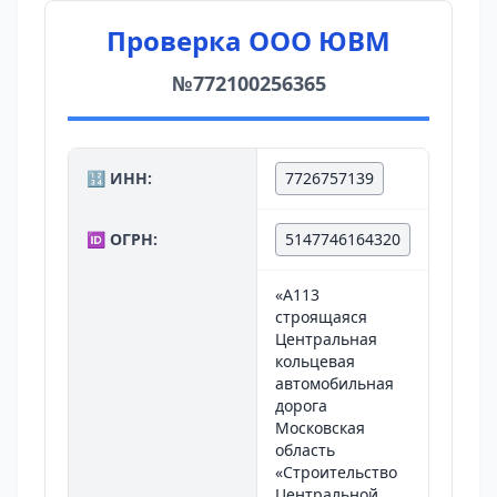
Проверка ООО ЮВМ
№772100256365
🔢 ИНН:
7726757139
🆔 ОГРН:
5147746164320
«А113
строящаяся
Центральная
кольцевая
автомобильная
дорога
Московская
область
«Строительство
Центральной