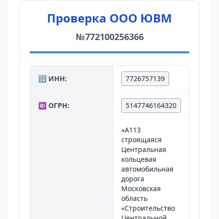
Проверка ООО ЮВМ
№772100256366
🔢 ИНН:
7726757139
🆔 ОГРН:
5147746164320
«А113
строящаяся
Центральная
кольцевая
автомобильная
дорога
Московская
область
«Строительство
Центральной