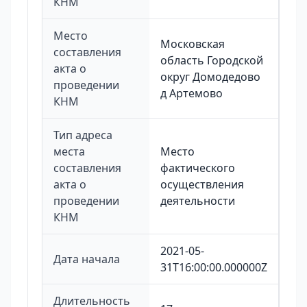
КНМ
Место
Московская
составления
область Городской
акта о
округ Домодедово
проведении
д Артемово
КНМ
Тип адреса
места
Место
составления
фактического
акта о
осуществления
проведении
деятельности
КНМ
2021-05-
Дата начала
31T16:00:00.000000Z
Длительность