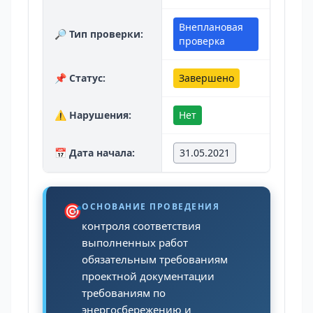
Внеплановая
🔎 Тип проверки:
проверка
📌 Статус:
Завершено
⚠️ Нарушения:
Нет
📅 Дата начала:
31.05.2021
🎯
ОСНОВАНИЕ ПРОВЕДЕНИЯ
контроля соответствия
выполненных работ
обязательным требованиям
проектной документации
требованиям по
энергосбережению и