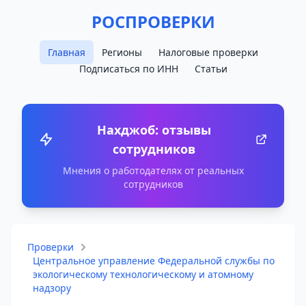
РОСПРОВЕРКИ
Главная
Регионы
Налоговые проверки
Подписаться по ИНН
Статьи
Нахджоб: отзывы
сотрудников
Мнения о работодателях от реальных
сотрудников
Проверки
Центральное управление Федеральной службы по
экологическому технологическому и атомному
надзору