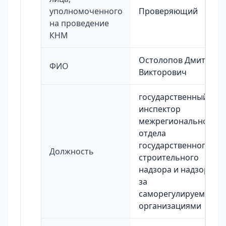
уполномоченного
Проверяющий
на проведение
КНМ
Остолопов Дмитрий
ФИО
Викторович
государственный
инспектор
межрегионального
отдела
государственного
Должность
строительного
надзора и надзора
за
саморегулируемыми
организациями