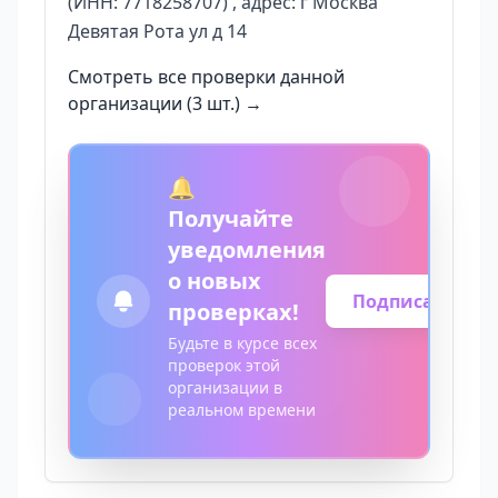
(ИНН: 7718258707) , адрес: г Москва
Девятая Рота ул д 14
Смотреть все проверки данной
организации (3 шт.) →
🔔
Получайте
уведомления
о новых
Подписаться
проверках!
Будьте в курсе всех
проверок этой
организации в
реальном времени