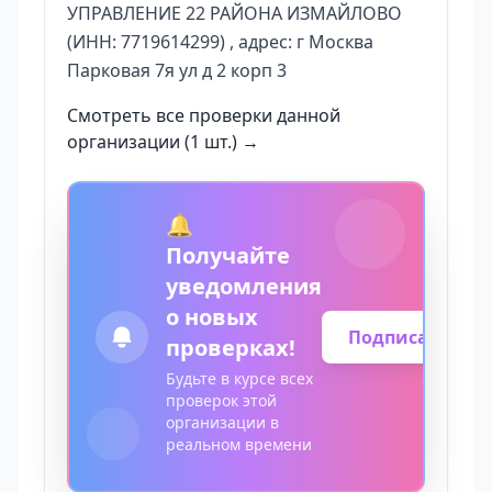
УПРАВЛЕНИЕ 22 РАЙОНА ИЗМАЙЛОВО
(ИНН: 7719614299) , адрес: г Москва
Парковая 7я ул д 2 корп 3
Смотреть все проверки данной
организации (1 шт.) →
🔔
Получайте
уведомления
о новых
Подписаться
проверках!
Будьте в курсе всех
проверок этой
организации в
реальном времени