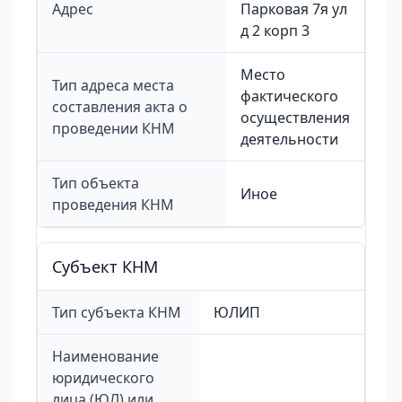
Адрес
Парковая 7я ул
д 2 корп 3
Место
Тип адреса места
фактического
составления акта о
осуществления
проведении КНМ
деятельности
Тип объекта
Иное
проведения КНМ
Cубъект КНМ
Тип субъекта КНМ
ЮЛИП
Наименование
юридического
лица (ЮЛ) или