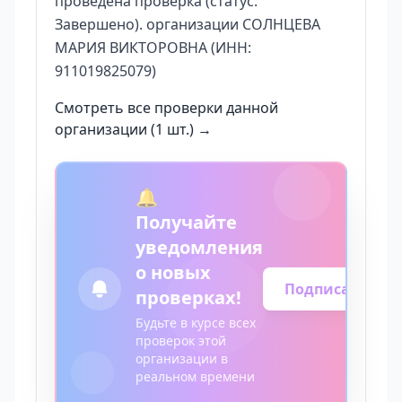
проведена проверка (статус:
Завершено). организации СОЛНЦЕВА
МАРИЯ ВИКТОРОВНА (ИНН:
911019825079)
Смотреть все проверки данной
организации (1 шт.) →
🔔
Получайте
уведомления
о новых
Подписаться
проверках!
Будьте в курсе всех
проверок этой
организации в
реальном времени