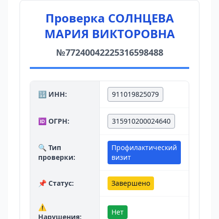
Проверка СОЛНЦЕВА
МАРИЯ ВИКТОРОВНА
№77240042225316598488
🔢 ИНН:
911019825079
🆔 ОГРН:
315910200024640
🔍 Тип
Профилактический
проверки:
визит
📌 Статус:
Завершено
⚠️
Нет
Нарушения: