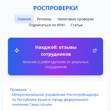
РОСПРОВЕРКИ
Главная
Регионы
Налоговые проверки
Подписаться по ИНН
Статьи
Нахджоб: отзывы
сотрудников
Мнения о работодателях от реальных
сотрудников
Проверки
Межрегиональное управление Роспотребнадзора
по Республике Крым и городу федерального
значения Севастополю