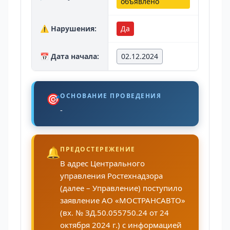
объявлено
⚠️ Нарушения:
Да
📅 Дата начала:
02.12.2024
🎯
ОСНОВАНИЕ ПРОВЕДЕНИЯ
-
🔔
ПРЕДОСТЕРЕЖЕНИЕ
В адрес Центрального
управления Ростехнадзора
(далее – Управление) поступило
заявление АО «МОСТРАНСАВТО»
(вх. № ЗД.50.055750.24 от 24
октября 2024 г.) с информацией