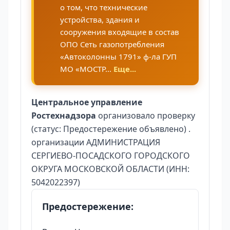
о том, что технические
устройства, здания и
сооружения входящие в состав
ОПО Сеть газопотребления
«Автоколонны 1791» ф-ла ГУП
МО «МОСТР...
Еще...
Центральное управление
Ростехнадзора
организовало проверку
(статус: Предостережение объявлено) .
организации АДМИНИСТРАЦИЯ
СЕРГИЕВО-ПОСАДСКОГО ГОРОДСКОГО
ОКРУГА МОСКОВСКОЙ ОБЛАСТИ (ИНН:
5042022397)
Предостережение: