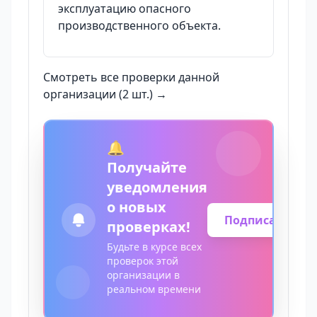
эксплуатацию опасного
производственного объекта.
Смотреть все проверки данной
организации (2 шт.) →
🔔
Получайте
уведомления
о новых
Подписаться
проверках!
Будьте в курсе всех
проверок этой
организации в
реальном времени