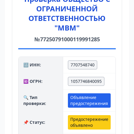
ОГРАНИЧЕННОЙ
ОТВЕТСТВЕННОСТЬЮ
"МВМ"
№77250791000119991285
🔢 ИНН:
7707548740
🆔 ОГРН:
1057746840095
🔍 Тип
Объявление
проверки:
предостережения
Предостережение
📌 Статус:
объявлено