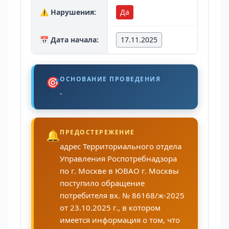
⚠️ Нарушения:
Да
📅 Дата начала:
17.11.2025
🎯
ОСНОВАНИЕ ПРОВЕДЕНИЯ
-
🔔
ПРЕДОСТЕРЕЖЕНИЕ
адрес Территориального отдела
Управления Роспотребнадзора
по г. Москве в ЮВАО г. Москвы
поступило обращение
потребителя вх. № 86168/ж-2025
от 23.10.2025 г., в котором
имеется информация о том, что