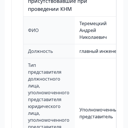
присутствовавшие при
проведении КНМ
Теремецкий
ФИО
Андрей
Николаевич
Должность
главный инженер
Тип
представителя
должностного
лица,
уполномоченного
представителя
юридического
Уполномоченный
лица,
представитель
уполномоченного
представителя