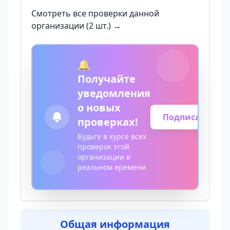
Смотреть все проверки данной
организации (2 шт.) →
🔔
Получайте
уведомления
о новых
Подписаться
проверках!
Будьте в курсе всех
проверок этой
организации в
реальном времени
Общая информация