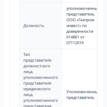
уполномоченный
представитель
ООО «Газпром
Должность
инвест» по
доверенности
014861 от
07112019
Тип
представителя
должностного
лица,
уполномоченного
представителя
юридического
Уполномоченный
лица,
представитель
уполномоченного
представителя