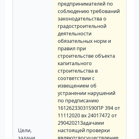
предпринимателей по
соблюдению требований
законодательства о
градостроительной
деятельности
обязательных норм и
правил при
строительстве объекта
капитального
строительства в
соответствии с
извещением об
устранении нарушений
по предписанию
16126233031590ПР 394 от
11112020 вх 24017472 от
29042021Задачами
Цели,
настоящей проверки
задачи,
являютсяосуществление