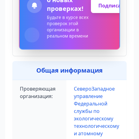
Подписаться
проверках!
Будьте в курсе всех
проверок этой
организации в
реальном времени
Общая информация
Проверяющая
СевероЗападное
организация:
управление
Федеральной
службы по
экологическому
технологическому
и атомному