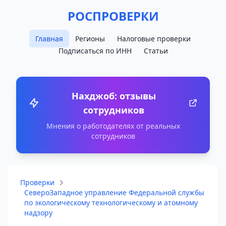
РОСПРОВЕРКИ
Главная
Регионы
Налоговые проверки
Подписаться по ИНН
Статьи
Нахджоб: отзывы
сотрудников
Мнения о работодателях от реальных
сотрудников
Проверки
СевероЗападное управление Федеральной службы
по экологическому технологическому и атомному
надзору