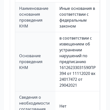
Наименование
Иные основания в
основания
соответствии с
проведения
федеральным
КНМ
законом
в соответствии с
извещением об
устранении
Основание
нарушений по
проведения
предписанию
КНМ
16126233031590ПР
394 от 11112020 вх
24017472 от
29042021
Сведения о
необходимости
Нет
согласования