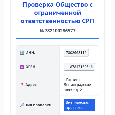
Проверка Общество с
ограниченной
ответственностью СРП
№782100286577
🔢 ИНН:
7802668116
🆔 ОГРН:
1187847160346
г Гатчина
📍 Адрес:
Ленинградское
шоссе д12
Внеплановая
🔎 Тип проверки:
проверка