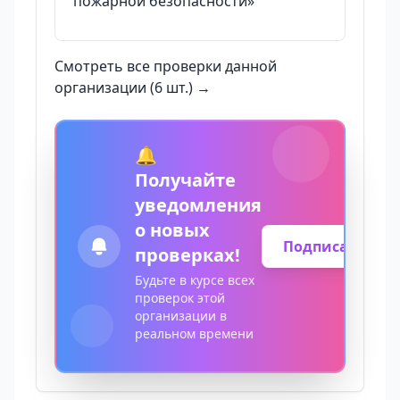
пожарной безопасности»
Смотреть все проверки данной
организации (6 шт.) →
🔔
Получайте
уведомления
о новых
Подписаться
проверках!
Будьте в курсе всех
проверок этой
организации в
реальном времени