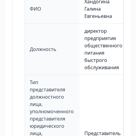
Хандогина
ФИО
Галина
Евгеньевна
директор
предприятия
общественного
Должность
питания
быстрого
обслуживания
Тип
представителя
должностного
лица,
уполномоченного
представителя
юридического
лица,
Представитель