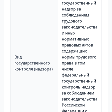
государственный
надзор за
соблюдением
трудового
законодательства
и иных
нормативных
правовых актов
содержащих
Вид
нормы трудового
государственного
права в том
контроля (надзора)
числе
федеральный
государственный
контроль надзор
за соблюдением
законодательства
Российской
Федерации о