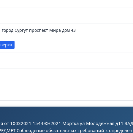
город Сургут проспект Мира дом 43
оверка
ия от 10032021 1544ЖН2021 Мортка ул Молодежная д11 З
РЕДМЕТ Соблюдение обязательных требований к определен