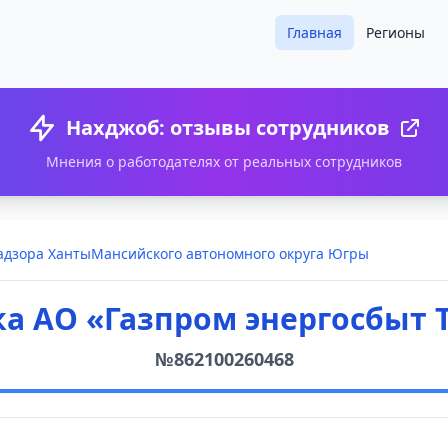
Главная
Регионы
Нахджоб: отзывы сотрудников
Мнения о работодателях от реальных сотрудников
адзора ХантыМансийского автономного округа Югры
а АО «Газпром энергосбыт
№862100260468