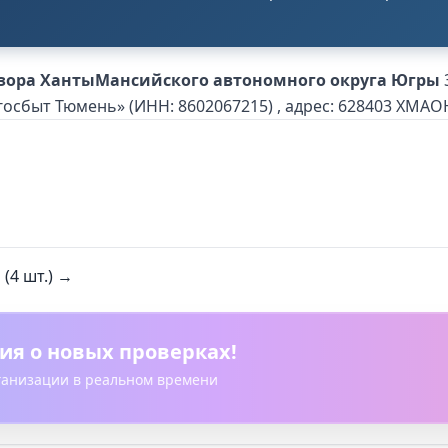
зора ХантыМансийского автономного округа Югры
осбыт Тюмень» (ИНН: 8602067215) , адрес: 628403 ХМАО
(4 шт.) →
ия о новых проверках!
рганизации в реальном времени