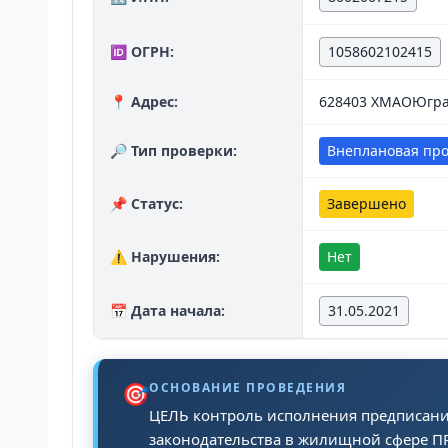
🆔 ОГРН:
1058602102415
📍 Адрес:
628403 ХМАОЮгра 
🔎 Тип проверки:
Внеплановая пр
📌 Статус:
Завершено
⚠️ Нарушения:
Нет
📅 Дата начала:
31.05.2021
🎯
ОСНОВАНИЕ ПРОВЕДЕНИЯ
ЦЕЛЬ контроль исполнения предписан
законодательства в жилищной сфере П