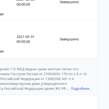
Завершено
00:00:00
ая
2021-05-31
Завершено
00:00:00
ая
ения 172 МКД видны сухие желтые пятна что
ем Госстроя России от 27092003г 170 пп а б п 10
оссийской Федерации от 13082006 491 п 4
 многоквартирном доме утвержденного
са Российской Федерации далее ЖК РФ ...
Подробнее..