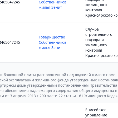
2465047245
Собственников
жилищного
жилья Зенит
контроля
Красноярского кр
Служба
строительного
Товарищество
надзора и
2465047245
Собственников
жилищного
жилья Зенит
контроля
Красноярского кр
ти балконной плиты расположенной над лоджией жилого помещ
кой эксплуатации жилищного фонда утвержденных Постановлени
ртирном доме утвержденными постановлением Правительства Р
для обеспечения надлежащего содержания общего имущества в
 от 3 апреля 2013 г 290 части 22 статьи 161 Жилищного Кодек
Енисейское
управление