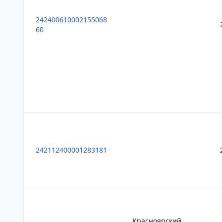
242400610002155068
60
242112400001283181
Красноярский