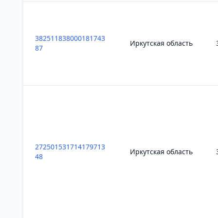
382511838000181743
Иркутская область
87
272501531714179713
Иркутская область
48