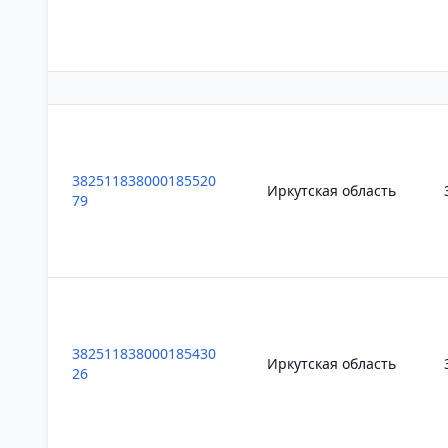
382511838000185520
Иркутская область
79
382511838000185430
Иркутская область
26