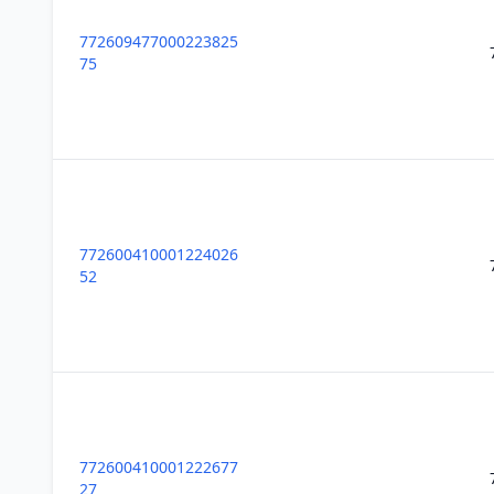
772609477000223825
75
772600410001224026
52
772600410001222677
27